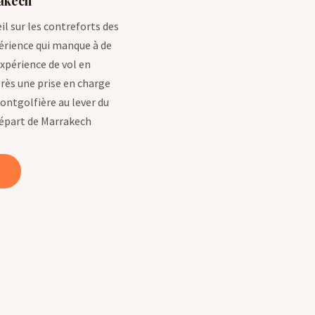
akech
il sur les contreforts des
érience qui manque à de
xpérience de vol en
rès une prise en charge
ontgolfière au lever du
 départ de Marrakech