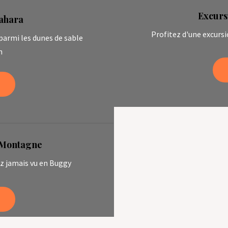
Excurs
Sahara
Profitez d'une excurs
 parmi les dunes de sable
n
s Montagne
z jamais vu en Buggy