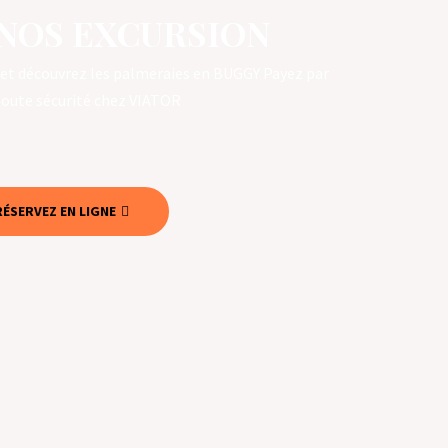
NOS EXCURSION
 et découvrez les palmeraies en BUGGY Payez par
toute sécurité chez VIATOR
RÉSERVEZ EN LIGNE